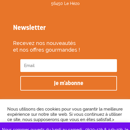
56450 Le Hézo
Newsletter
Recevez nos nouveautés
et nos offres gourmandes !
Je m'abonne
Nous utilisons des cookies pour vous garantir la meilleure
expérience sur notre site web. Si vous continuez à utiliser
2026 © Biscuiterie des Vénètes
ce site, nous supposerons que vous en êtes satisfait.>
Cookie Settings
Accepter
Réalisé par l’agence
Graine de Cactus
Nous sommes ouverts du lundi au samedi : 9h30-13h & 14h-19h, le