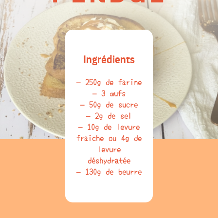
Ingrédients
– 250g de farine
– 3 œufs
– 50g de sucre
– 2g de sel
– 10g de levure
fraiche ou 4g de
levure
déshydratée
– 130g de beurre