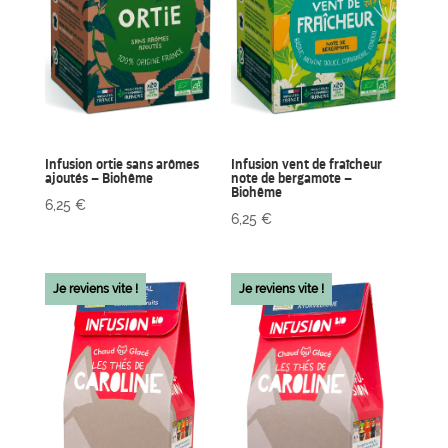
Infusion ortie sans arômes
Infusion vent de fraîcheur
ajoutés – Biohême
note de bergamote –
Biohême
6,25
€
6,25
€
Je reviens vite !
Je reviens vite !