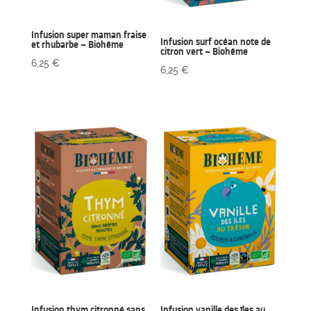
Infusion super maman fraise
Infusion surf océan note de
et rhubarbe – Biohême
citron vert – Biohême
6,25
€
6,25
€
Infusion thym citronné sans
Infusion vanille des îles au