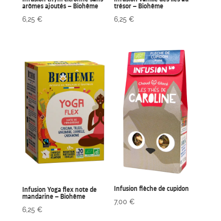
arômes ajoutés – Biohême
trésor – Biohême
6,25
€
6,25
€
Infusion flèche de cupidon
Infusion Yoga flex note de
mandarine – Biohême
7,00
€
6,25
€