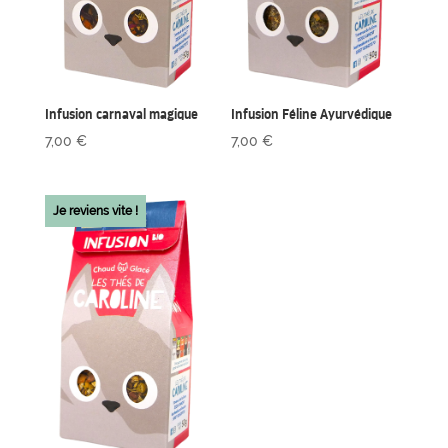
Infusion carnaval magique
Infusion Féline Ayurvédique
7,00
€
7,00
€
Je reviens vite !