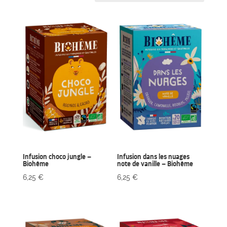
Infusion choco jungle –
Infusion dans les nuages
Biohême
note de vanille – Biohême
6,25
€
6,25
€