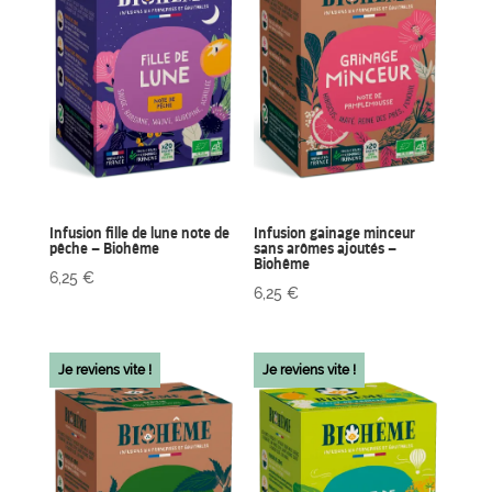
Infusion fille de lune note de
Infusion gainage minceur
pêche – Biohême
sans arômes ajoutés –
Biohême
6,25
€
6,25
€
Je reviens vite !
Je reviens vite !