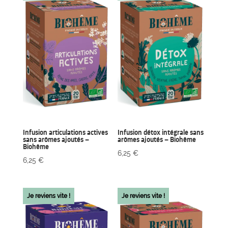
Infusion articulations actives
Infusion détox intégrale sans
sans arômes ajoutés –
arômes ajoutés – Biohême
Biohême
6,25
€
6,25
€
Je reviens vite !
Je reviens vite !