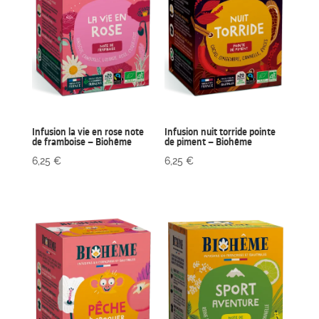
Infusion la vie en rose note
Infusion nuit torride pointe
de framboise – Biohême
de piment – Biohême
6,25
€
6,25
€