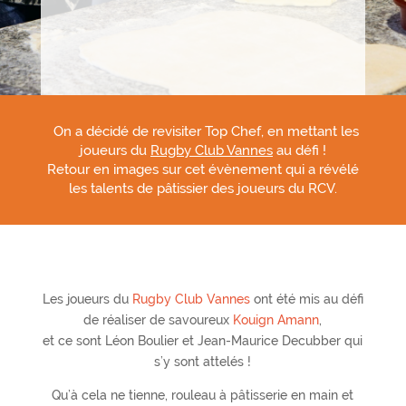
On a décidé de revisiter Top Chef, en mettant les
joueurs du
Rugby Club Vannes
au défi !
Retour en images sur cet évènement qui a révélé
les talents de pâtissier des joueurs du RCV.
Les joueurs du
Rugby Club Vannes
ont été mis au défi
de réaliser de savoureux
Kouign Amann
,
et ce sont Léon Boulier et
Jean-Maurice Decubber
qui
s’y sont attelés !
Qu’à cela ne tienne, rouleau à pâtisserie en main et