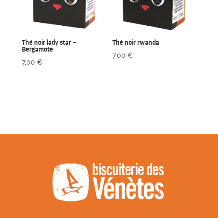
Thé noir lady star –
Thé noir rwanda
Bergamote
7,00
€
7,00
€