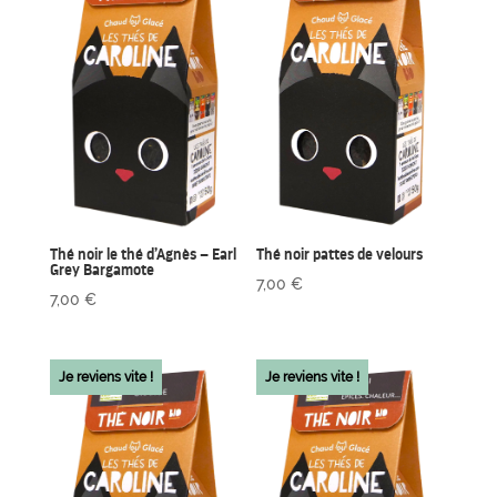
Thé noir le thé d’Agnès – Earl
Thé noir pattes de velours
Grey Bargamote
7,00
€
7,00
€
Je reviens vite !
Je reviens vite !