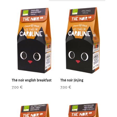
Thé noir english breakfast
Thé noir Jinjing
7,00
€
7,00
€