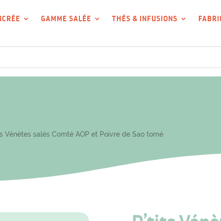
UCRÉE
GAMME SALÉE
THÉS & INFUSIONS
FABRI
ts Vénètes salés Comté AOP et Poivre de Sao tomé