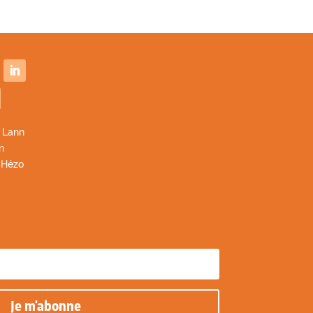
 Lann
n
 Hézo
Je m'abonne