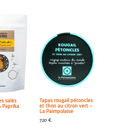
Tapas rougail pétoncles
es salés
et thon au citron vert –
 Paprika
La Paimpolaise
7,20
€