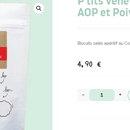
P’tits Vén
AOP et Poi
Biscuits salés apéritif au
4,90
€
-
+
quantité de P'