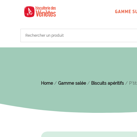
GAMME S
Home
/
Gamme salée
/
Biscuits apéritifs
/ P’ti