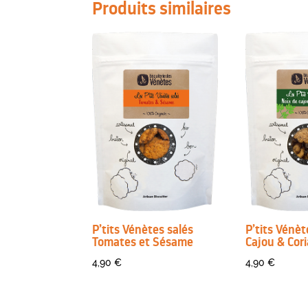
Produits similaires
P’tits Vénètes salés
P’tits Vénèt
Tomates et Sésame
Cajou & Cor
4,90
€
4,90
€