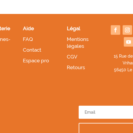
terie
Aide
Légal
mes-
FAQ
Mentions
légales
Contact
CGV
1
5 Rue de
Espace pro
Vriha
Retours
56450 Le