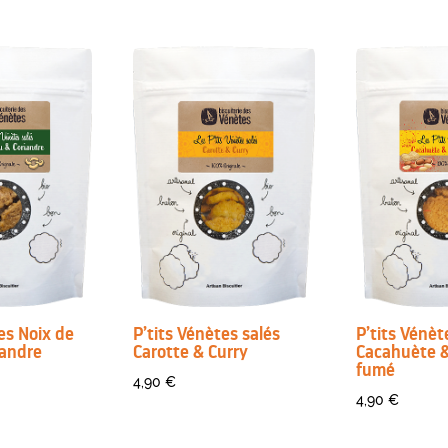
es Noix de
P’tits Vénètes salés
P’tits Vénèt
iandre
Carotte & Curry
Cacahuète &
fumé
4,90
€
4,90
€