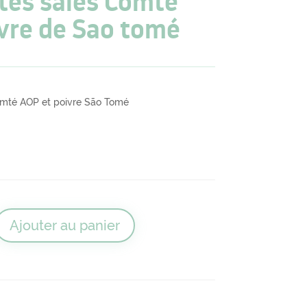
ètes salés Comté
vre de Sao tomé
 Comté AOP et poivre São Tomé
Ajouter au panier
tits Vénètes salés Comté AOP et Poivre de Sao tomé