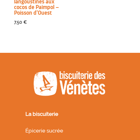
langoustines aux
cocos de Paimpol –
Poisson d’Ouest
7,50
€
La biscuiterie
Épicerie sucrée