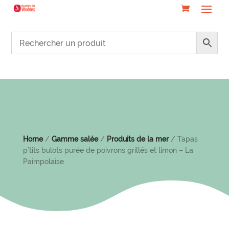
Home
/
Gamme salée
/
Produits de la mer
/ Tapas
p’tits bulots purée de poivrons grillés et limon – La
Paimpolaise