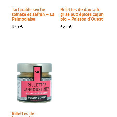
Tartinable seiche
Rillettes de daurade
tomate et safran – La
grise aux épices cajun
Paimpolaise
bio – Poisson d’Ouest
6,40
€
6,40
€
Rillettes de