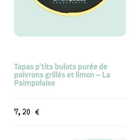
Tapas p’tits bulots purée de
poivrons grillés et limon – La
Paimpolaise
7,20
€