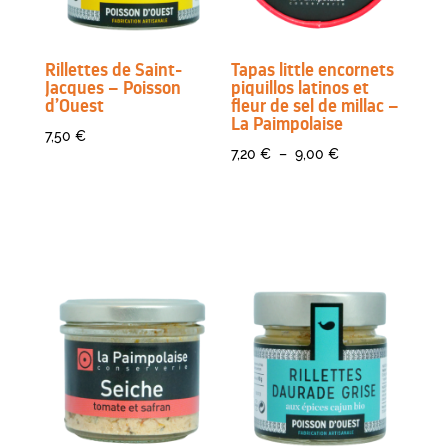
Rillettes de Saint-
Tapas little encornets
Jacques – Poisson
piquillos latinos et
d’Ouest
fleur de sel de millac –
La Paimpolaise
7,50
€
Plage
7,20
€
–
9,00
€
de
prix :
7,20 €
à
9,00 €