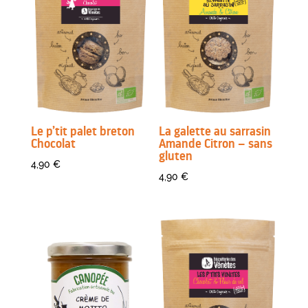
Le p’tit palet breton
La galette au sarrasin
Chocolat
Amande Citron – sans
gluten
4,90
€
4,90
€