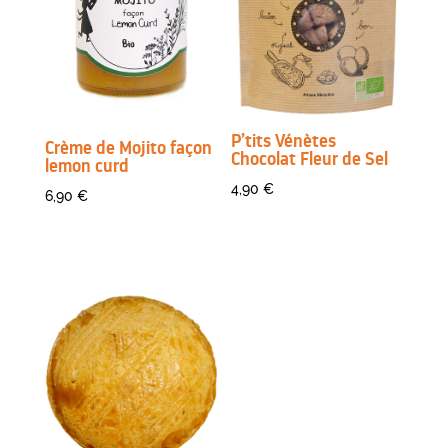
P’tits Vénètes
Crème de Mojito façon
Chocolat Fleur de Sel
lemon curd
4,90
€
6,90
€