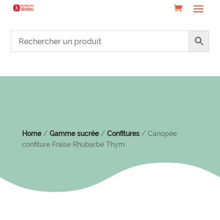
Home
/
Gamme sucrée
/
Confitures
/ Canopée
confiture Fraise Rhubarbe Thym