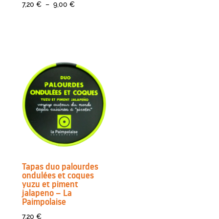
Plage
7,20
€
–
9,00
€
de
prix :
7,20 €
à
9,00 €
Tapas duo palourdes
ondulées et coques
yuzu et piment
jalapeno – La
Paimpolaise
7,20
€