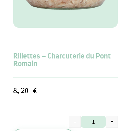
Rillettes – Charcuterie du Pont
Romain
8,20
€
-
+
quantité de Rillett