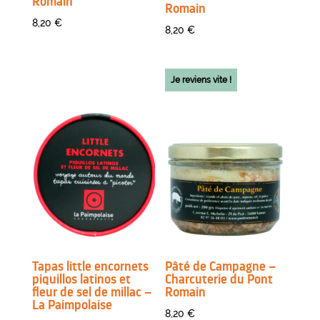
Romain
Romain
8,20
€
8,20
€
Je reviens vite !
Tapas little encornets
Pâté de Campagne –
piquillos latinos et
Charcuterie du Pont
fleur de sel de millac –
Romain
La Paimpolaise
8,20
€