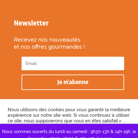
Newsletter
Recevez nos nouveautés
et nos offres gourmandes !
Je m'abonne
Nous utilisons des cookies pour vous garantir la meilleure
expérience sur notre site web. Si vous continuez à utiliser
2026 © Biscuiterie des Vénètes
ce site, nous supposerons que vous en êtes satisfait.>
Cookie Settings
Accepter
Réalisé par l’agence
Graine de Cactus
Nous sommes ouverts du lundi au samedi : 9h30-13h & 14h-19h, le