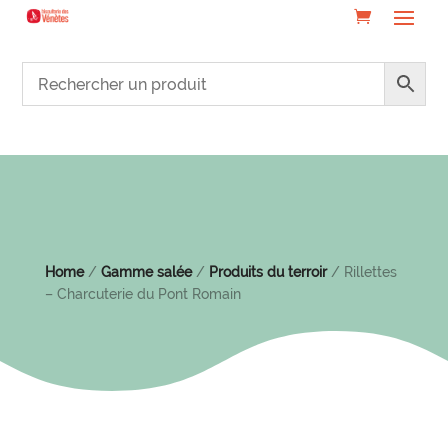
Home
/
Gamme salée
/
Produits du terroir
/ Rillettes
– Charcuterie du Pont Romain