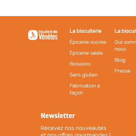
La biscuiterie
La biscui
Épicerie sucrée
Qui som
nous
Épicerie salée
Blog
Boissons
Presse
Sans gluten
Fabrication à
façon
Newsletter
Recevez nos nouveautés
et nos offres gourmandes !