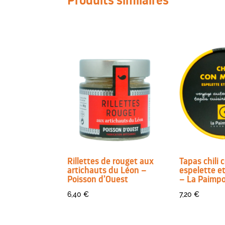
Rillettes de rouget aux
Tapas chili
artichauts du Léon –
espelette e
Poisson d’Ouest
– La Paimpo
6,40
€
7,20
€