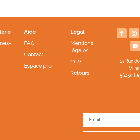
terie
Aide
Légal
mes-
FAQ
Mentions
légales
Contact
CGV
1
5 Rue de
Espace pro
Vriha
Retours
56450 Le