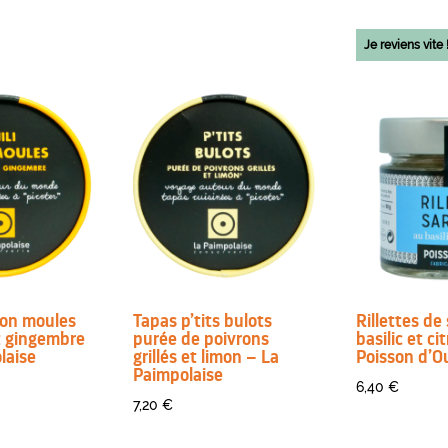
Je reviens vite 
 con moules
Tapas p’tits bulots
Rillettes de
t gingembre
purée de poivrons
basilic et ci
laise
grillés et limon – La
Poisson d’O
Paimpolaise
6,40
€
7,20
€