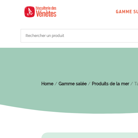
GAMME S
Home
/
Gamme salée
/
Produits de la mer
/ Ta