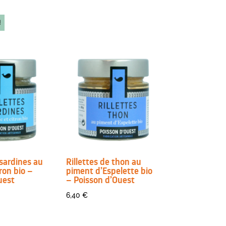
!
 sardines au
Rillettes de thon au
tron bio –
piment d’Espelette bio
uest
– Poisson d’Ouest
6,40
€