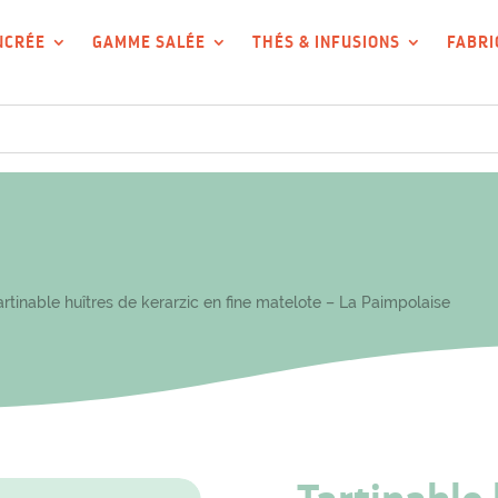
UCRÉE
GAMME SALÉE
THÉS & INFUSIONS
FABRI
rtinable huîtres de kerarzic en fine matelote – La Paimpolaise