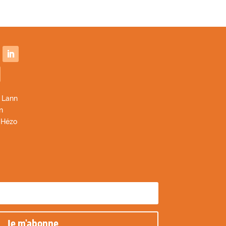
 Lann
n
 Hézo
Je m'abonne