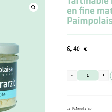
Tartinable 
en fine ma
Paimpolai
6,40
€
-
+
quantité de Tar
La Paimpolaise