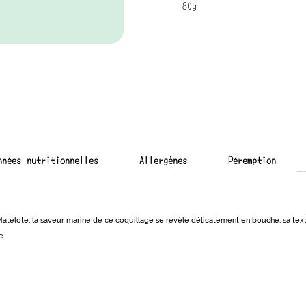
80g
nnées nutritionnelles
Allergènes
Péremption
Matelote, la saveur marine de ce coquillage se révèle délicatement en bouche, sa text
e.