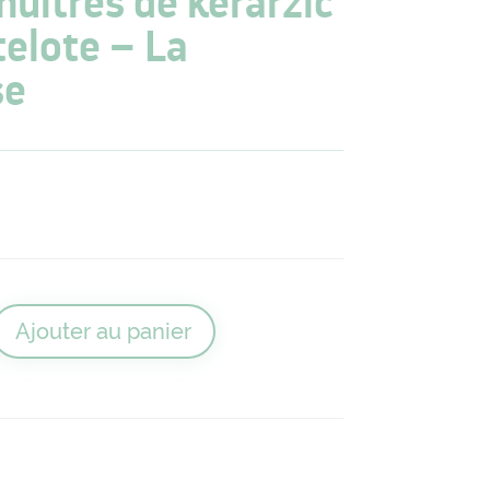
huîtres de kerarzic
telote – La
se
Ajouter au panier
tinable huîtres de kerarzic en fine matelote - La Paimpolaise