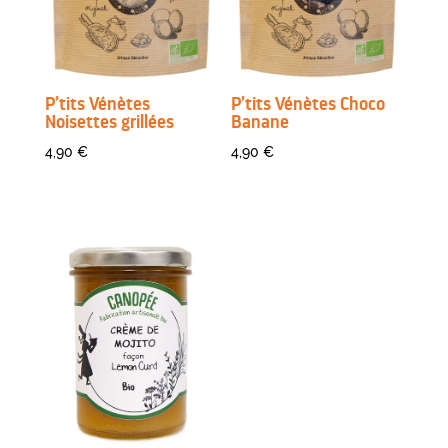
P’tits Vénètes
P’tits Vénètes Choco
Noisettes grillées
Banane
4,90
€
4,90
€