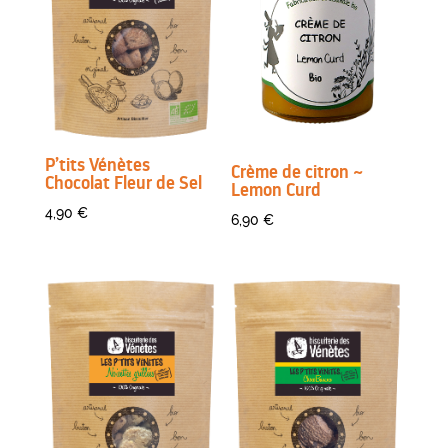
P’tits Vénètes
Crème de citron ~
Chocolat Fleur de Sel
Lemon Curd
4,90
€
6,90
€