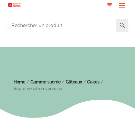
Home
/
Gamme sucrée
/
Gâteaux
/
Cakes
/
Suprême citron verveine