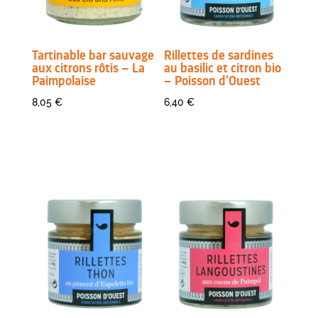
Tartinable bar sauvage
Rillettes de sardines
aux citrons rôtis – La
au basilic et citron bio
Paimpolaise
– Poisson d’Ouest
8,05
€
6,40
€