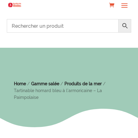
Home
/
Gamme salée
/
Produits de la mer
/
Tartinable homard bleu à l’armoricaine – La
Paimpolaise