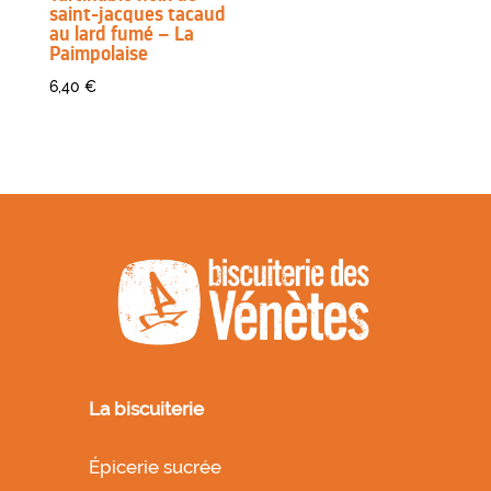
saint-jacques tacaud
au lard fumé – La
Paimpolaise
6,40
€
La biscuiterie
Épicerie sucrée