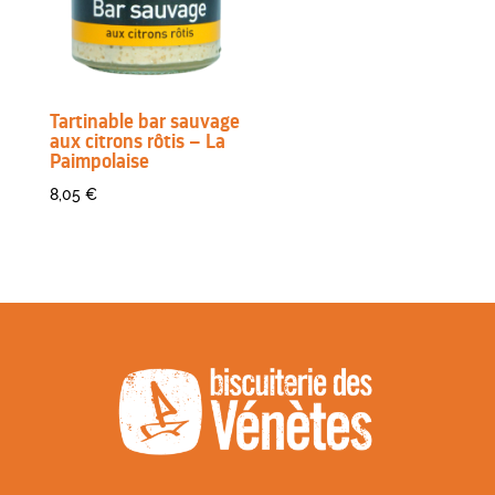
Tartinable bar sauvage
aux citrons rôtis – La
Paimpolaise
8,05
€