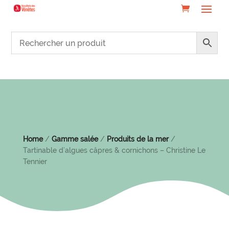
Home
/
Gamme salée
/
Produits de la mer
/
Tartinable d’algues câpres & cornichons – Christine Le
Tennier