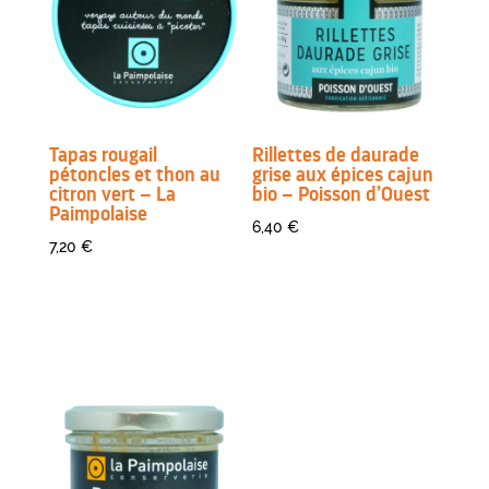
Tapas rougail
Rillettes de daurade
pétoncles et thon au
grise aux épices cajun
citron vert – La
bio – Poisson d’Ouest
Paimpolaise
6,40
€
7,20
€