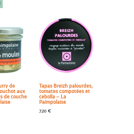
!
urry de
Tapas Breizh palourdes,
ouchot aux
tomates compotées et
s de couche
cebolla – La
laise
Paimpolaise
7,20
€