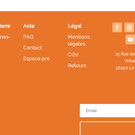
terie
Aide
Légal
mes-
FAQ
Mentions
légales
Contact
CGV
1
5 Rue de
Espace pro
Vriha
Retours
56450 Le