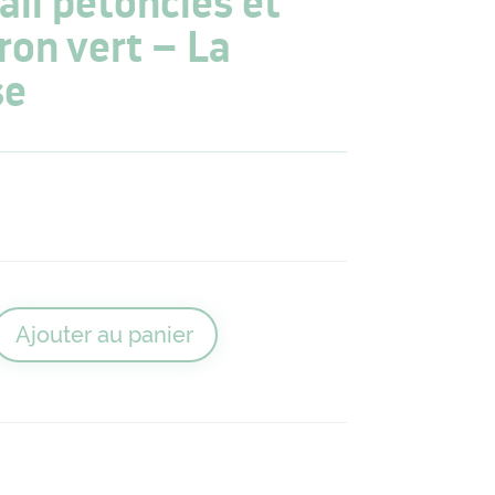
ail pétoncles et
ron vert – La
se
Ajouter au panier
as rougail pétoncles et thon au citron vert - La Paimpolaise