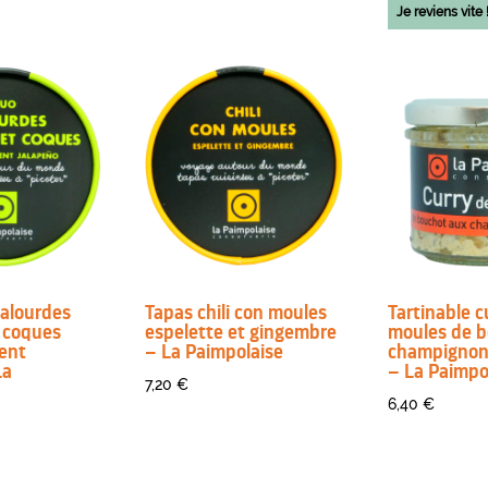
Je reviens vite 
alourdes
Tapas chili con moules
Tartinable c
 coques
espelette et gingembre
moules de b
ent
– La Paimpolaise
champignon
La
– La Paimpo
7,20
€
6,40
€