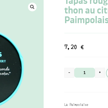
Tapas roug
thon au cit
Paimpolai
7,20
€
-
+
quantité de Tap
La Paimpolaise