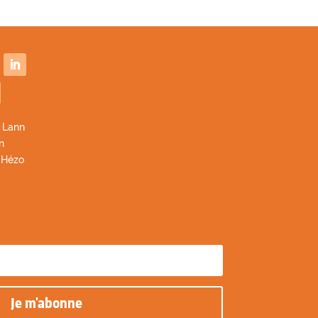
 Lann
n
 Hézo
Je m'abonne