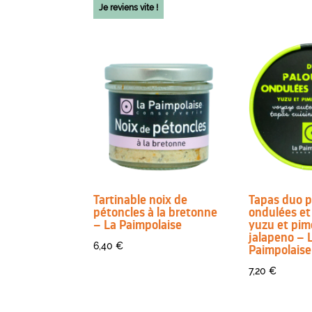
Je reviens vite !
Tartinable noix de
Tapas duo p
pétoncles à la bretonne
ondulées et
– La Paimpolaise
yuzu et pim
jalapeno – 
6,40
€
Paimpolaise
7,20
€