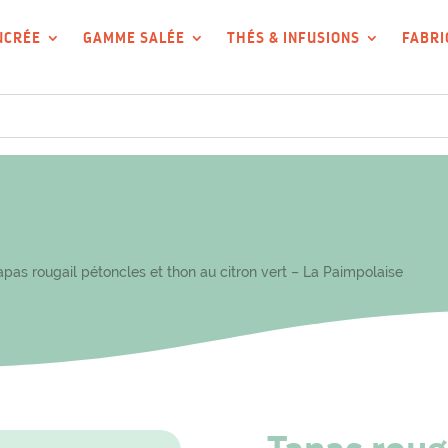
UCRÉE
GAMME SALÉE
THÉS & INFUSIONS
FABRI
pas rougail pétoncles et thon au citron vert – La Paimpolaise