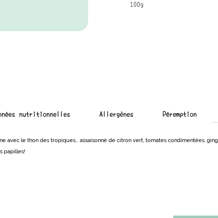
100g
nnées nutritionnelles
Allergènes
Péremption
nne avec le thon des tropiques… assaisonné de citron vert, tomates condimentées, gi
s papilles!