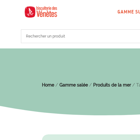
GAMME S
Home
/
Gamme salée
/
Produits de la mer
/ Ta