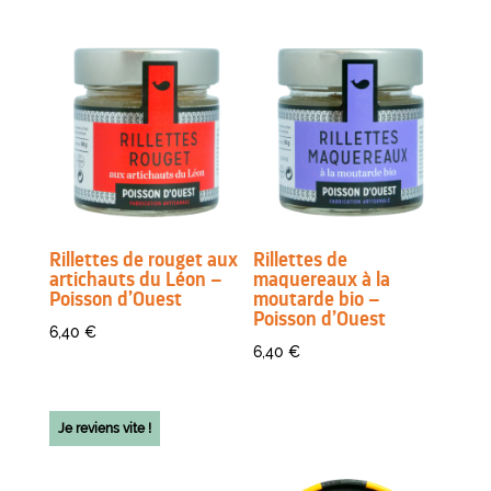
Rillettes de rouget aux
Rillettes de
artichauts du Léon –
maquereaux à la
Poisson d’Ouest
moutarde bio –
Poisson d’Ouest
6,40
€
6,40
€
Je reviens vite !