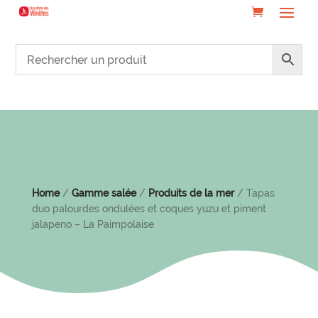
Home
/
Gamme salée
/
Produits de la mer
/ Tapas
duo palourdes ondulées et coques yuzu et piment
jalapeno – La Paimpolaise