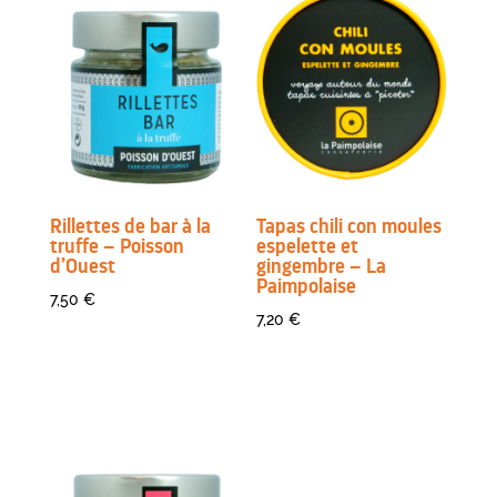
Rillettes de bar à la
Tapas chili con moules
truffe – Poisson
espelette et
d’Ouest
gingembre – La
Paimpolaise
7,50
€
7,20
€