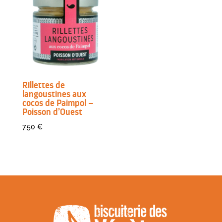
Rillettes de
langoustines aux
cocos de Paimpol –
Poisson d’Ouest
7,50
€