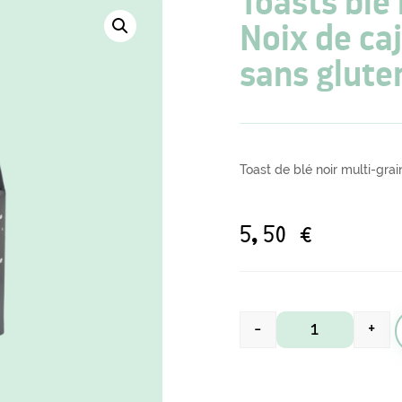
Toasts blé 
Noix de ca
sans glute
Toast de blé noir multi-gra
5,50
€
-
+
quantité de Toa