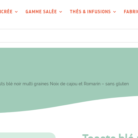
UCRÉE
GAMME SALÉE
THÉS & INFUSIONS
FABRI
ts blé noir multi graines Noix de cajou et Romarin – sans gluten