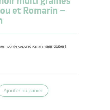
noir multi graines
jou et Romarin –
n
ines noix de cajou et romarin
sans gluten !
Ajouter au panier
sts blé noir multi graines Noix de cajou et Romarin - sans gluten