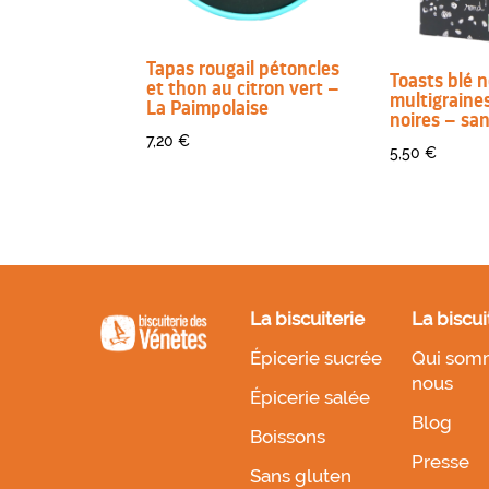
Tapas rougail pétoncles
Toasts blé n
et thon au citron vert –
multigraines
La Paimpolaise
noires – sa
7,20
€
5,50
€
La biscuiterie
La biscui
Épicerie sucrée
Qui som
nous
Épicerie salée
Blog
Boissons
Presse
Sans gluten