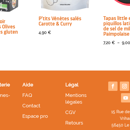
Tapas little
P’tits Vénètes salés
oir
piquillos lat
Carotte & Curry
 Olives
de sel de mi
ns gluten
4,90
€
Paimpolaise
7,20
€
–
9,0
terie
Aide
Légal
mes-
FAQ
Mentions
légales
Contact
CGV
1
5 Rue de
Espace pro
Vriha
Retours
56450 Le