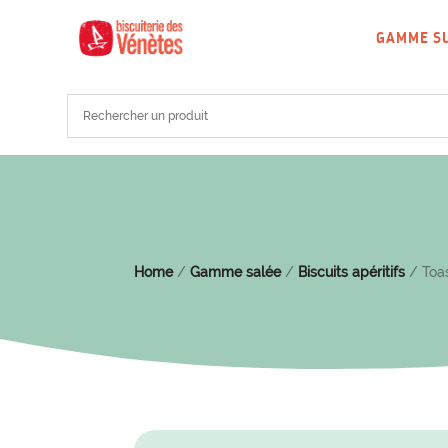
GAMME S
Home
/
Gamme salée
/
Biscuits apéritifs
/ Toas