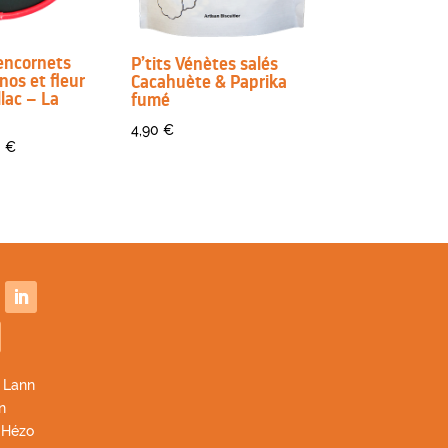
 encornets
P’tits Vénètes salés
inos et fleur
Cacahuète & Paprika
llac – La
fumé
4,90
€
Plage
0
€
de
prix :
7,20 €
à
9,00 €
 Lann
n
 Hézo