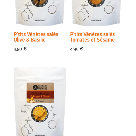
P’tits Vénètes salés
P’tits Vénètes salés
Olive & Basilic
Tomates et Sésame
4,90
€
4,90
€