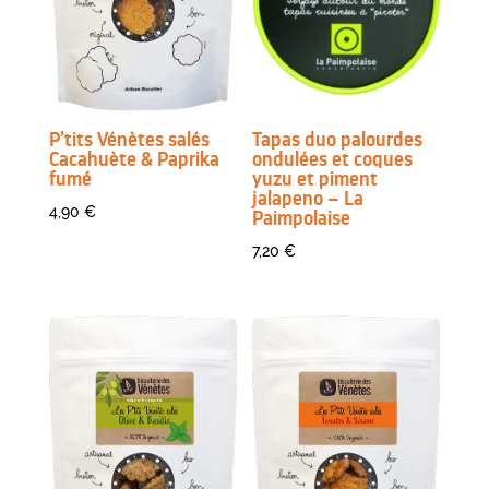
Tapas duo palourdes
P’tits Vénètes salés
ondulées et coques
Cacahuète & Paprika
yuzu et piment
fumé
jalapeno – La
4,90
€
Paimpolaise
7,20
€