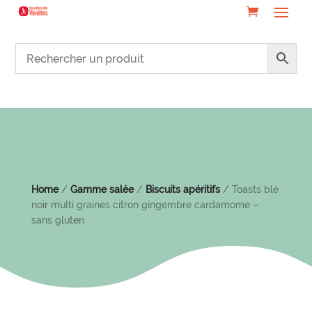
Home
/
Gamme salée
/
Biscuits apéritifs
/ Toasts blé
noir multi graines citron gingembre cardamome –
sans gluten