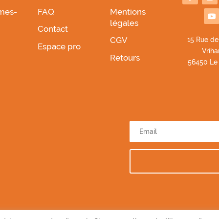
mes-
FAQ
Mentions
légales
Contact
CGV
1
5 Rue de
Espace pro
Vriha
Retours
56450 Le
2026 © Biscuiterie des Vénètes