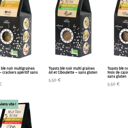
 blé noir multigraines
Toasts blé noir multi graines
Toasts blé n
– crackers apéritif sans
Ail et Ciboulette – sans gluten
Noix de cajo
n
sans gluten
5,50
€
€
5,50
€
viens vite !