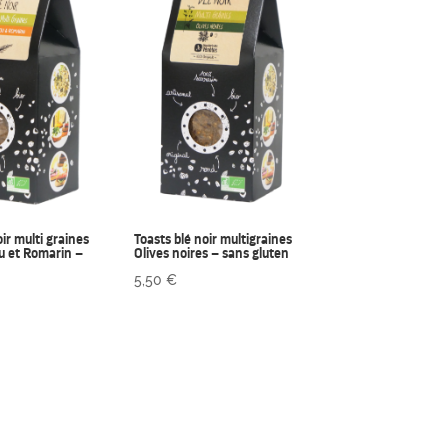
oir multi graines
Toasts blé noir multigraines
u et Romarin –
Olives noires – sans gluten
5,50
€