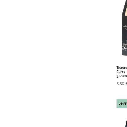
Toasts
Curry 
glute
5,50
Je re