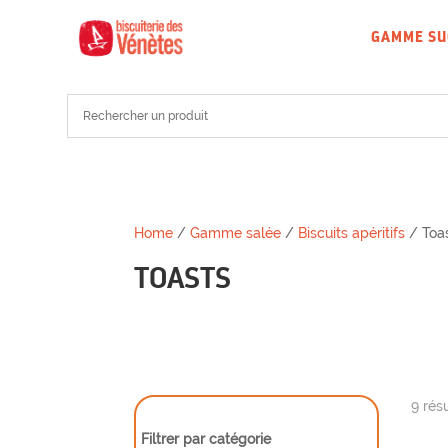
GAMME SU
Home
/
Gamme salée
/
Biscuits apéritifs
/ Toa
TOASTS
9 rés
Filtrer par catégorie