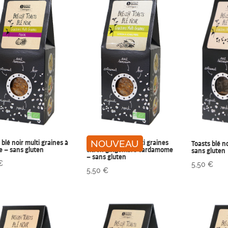
 blé noir multi graines à
Toasts blé noir multi graines
NOUVEAU
Toasts blé n
ue – sans gluten
citron gingembre cardamome
sans gluten
– sans gluten
€
5,50
€
5,50
€