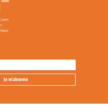
 Lann
n
 Hézo
Je m'abonne