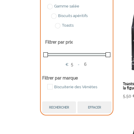
Gamme salée
Biscuits apéritifs
Toasts
Produits sans gluten
Filtrer par prix
€
-
Minimum Price
Maximum Price
Filtrer par marque
Toasts
Biscuiterie des Vénètes
la fig
5,50
RECHERCHER
EFFACER