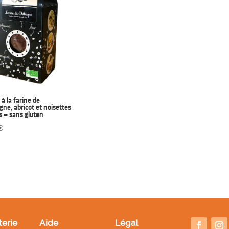
 à la farine de
gne, abricot et noisettes
es – sans gluten
€
terie
Aide
Légal