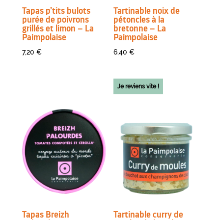
Tapas p’tits bulots
Tartinable noix de
purée de poivrons
pétoncles à la
grillés et limon – La
bretonne – La
Paimpolaise
Paimpolaise
7,20
€
6,40
€
Je reviens vite !
Tapas Breizh
Tartinable curry de