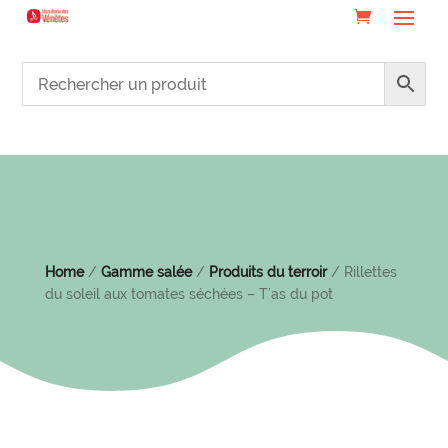
Home
/
Gamme salée
/
Produits du terroir
/ Rillettes
du soleil aux tomates séchées – T’as du pot