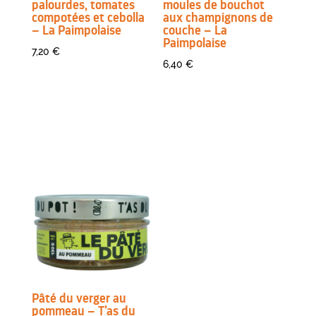
palourdes, tomates
moules de bouchot
compotées et cebolla
aux champignons de
– La Paimpolaise
couche – La
Paimpolaise
7,20
€
6,40
€
Pâté du verger au
pommeau – T’as du