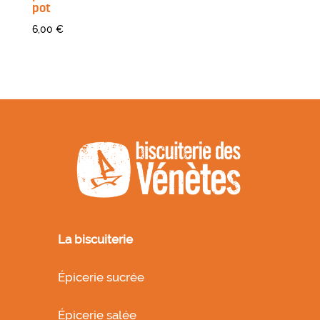
pot
6,00
€
La biscuiterie
Épicerie sucrée
Épicerie salée