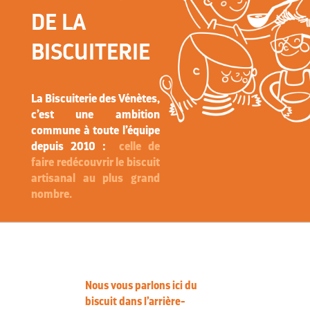
DE LA
BISCUITERIE
La Biscuiterie des Vénètes,
c’est une ambition
commune à toute l’équipe
depuis 2010 :
celle de
faire redécouvrir le biscuit
artisanal au plus grand
nombre.
Nous vous parlons ici du
biscuit dans l’arrière-