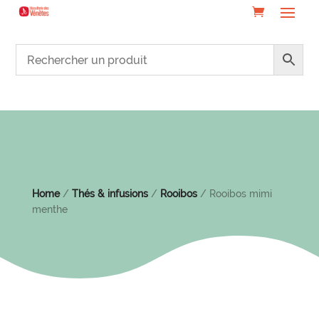
Home
/
Thés & infusions
/
Rooibos
/ Rooibos mimi
menthe