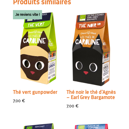
Produits similaires
Je reviens vite !
Thé vert gunpowder
Thé noir le thé d’Agnès
– Earl Grey Bargamote
7,00
€
7,00
€