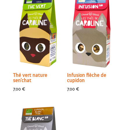
Thé vert nature
Infusion flèche de
sen’chat
cupidon
7,00
€
7,00
€