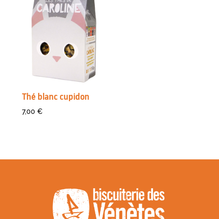
Thé blanc cupidon
7,00
€