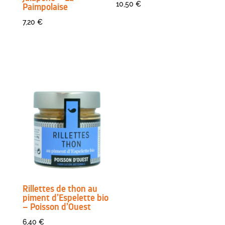
10,50
€
Paimpolaise
7,20
€
Rillettes de thon au
piment d’Espelette bio
– Poisson d’Ouest
6,40
€