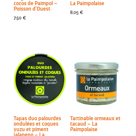
cocos de Paimpol –
La Paimpolaise
Poisson d’Ouest
8,05
€
7,50
€
Tapas duo palourdes
Tartinable ormeaux et
ondulées et coques
tacaud – La
yuzu et piment
Paimpolaise
jalapeno – La