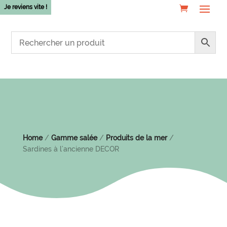
Je reviens vite !
Home
/
Gamme salée
/
Produits de la mer
/
Sardines à l’ancienne DECOR