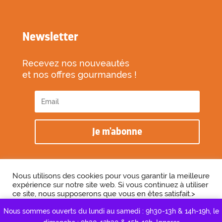
Newsletter
Recevez nos nouveautés
et nos offres gourmandes !
Je m'abonne
Nous utilisons des cookies pour vous garantir la meilleure
expérience sur notre site web. Si vous continuez à utiliser
2026 © Biscuiterie des Vénètes
ce site, nous supposerons que vous en êtes satisfait.>
Cookie Settings
Accepter
Réalisé par l’agence
Graine de Cactus
Nous sommes ouverts du lundi au samedi : 9h30-13h & 14h-19h, le