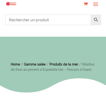
Home
/
Gamme salée
/
Produits de la mer
/ Rillettes
de thon au piment d’Espelette bio – Poisson d’Ouest