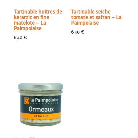
Tartinable huîtres de
Tartinable seiche
kerarzic en fine
tomate et safran – La
matelote – La
Paimpolaise
Paimpolaise
6,40
€
6,40
€