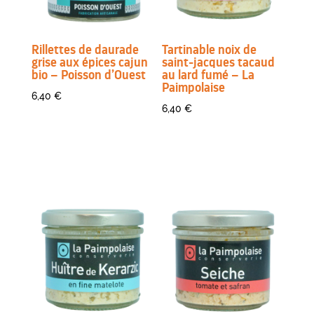
Rillettes de daurade
Tartinable noix de
grise aux épices cajun
saint-jacques tacaud
bio – Poisson d’Ouest
au lard fumé – La
Paimpolaise
6,40
€
6,40
€