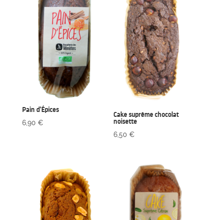
Pain d’Épices
Cake suprême chocolat
noisette
6,90
€
6,50
€