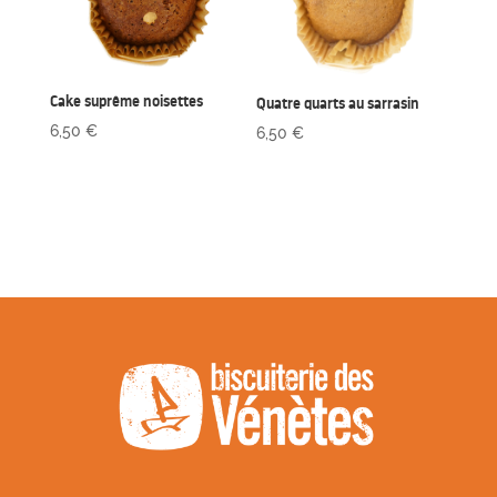
Cake suprême noisettes
Quatre quarts au sarrasin
6,50
€
6,50
€