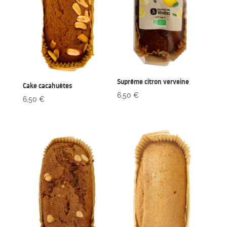
Suprême citron verveine
Cake cacahuètes
6,50
€
6,50
€