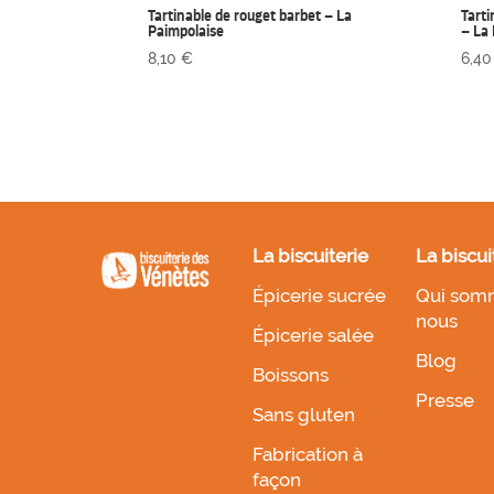
Tartinable de rouget barbet – La
Tarti
Paimpolaise
– La
8,10
€
6,4
La biscuiterie
La biscui
Épicerie sucrée
Qui som
nous
Épicerie salée
Blog
Boissons
Presse
Sans gluten
Fabrication à
façon