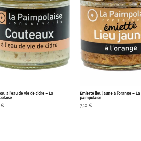
au à l’eau de vie de cidre – La
Emietté lieu jaune à l’orange – La
polaise
paimpolaise
0
€
7,10
€