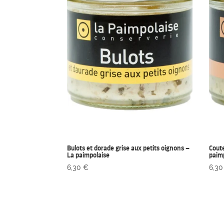
Bulots et dorade grise aux petits oignons –
Coute
La paimpolaise
paim
6,30
€
6,3