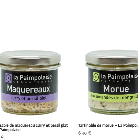
nable de maquereau curry et persil plat
Tartinable de morue – La Paimpol
 Paimpolaise
6,40
€
0
€