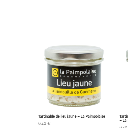
Tartinable de lieu jaune – La Paimpolaise
Tarti
– La
6,40
€
6,4