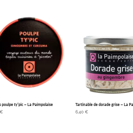
 poulpe ty’pic – La Paimpolaise
Tartinable de dorade grise – La P
€
6,40
€