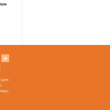
laise
 Lann
n
 Hézo