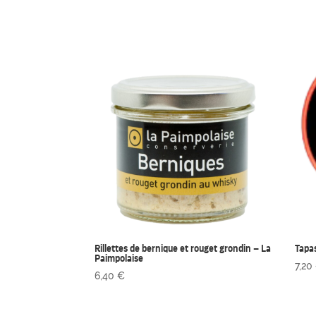
Rillettes de bernique et rouget grondin – La
Tapas
Paimpolaise
7,20
6,40
€