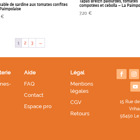
Tapas Breizh palourdes, tomates
nable de sardine aux tomates confites
compotées et cebolla – La Paimpo
 Paimpolaise
7,20
€
0
€
1
2
3
→
terie
Aide
Légal
mes-
FAQ
Mentions
légales
Contact
CGV
1
5 Rue de
Espace pro
Vriha
Retours
56450 Le