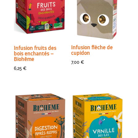
Infusion flèche de
Infusion fruits des
cupidon
bois enchantés –
Biohême
7,00
€
6,25
€