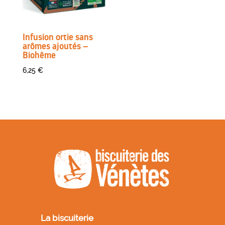
Infusion ortie sans
arômes ajoutés –
Biohême
6,25
€
La biscuiterie