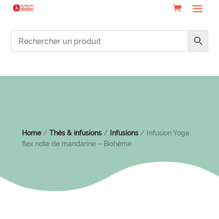
Home
/
Thés & infusions
/
Infusions
/ Infusion Yoga
flex note de mandarine – Biohême