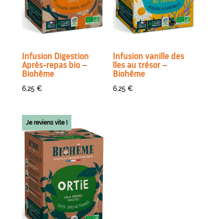
Infusion Digestion
Infusion vanille des
Après-repas bio –
îles au trésor –
Biohême
Biohême
6,25
€
6,25
€
Je reviens vite !