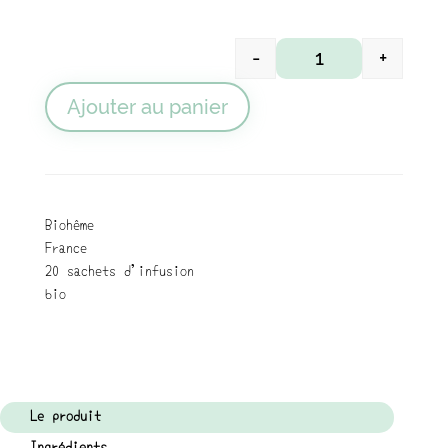
-
+
quantité de Infusio
Ajouter au panier
Biohême
France
20 sachets d'infusion
bio
Le produit