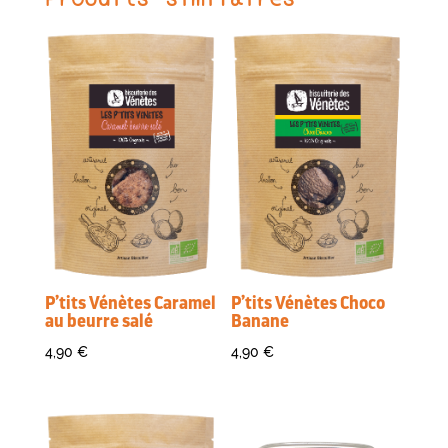
P’tits Vénètes Caramel
P’tits Vénètes Choco
au beurre salé
Banane
4,90
€
4,90
€