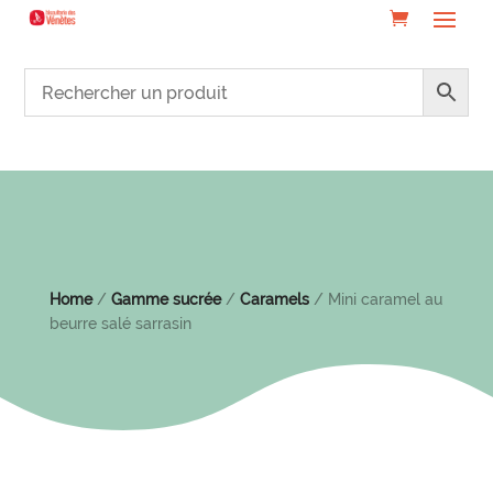
Home
/
Gamme sucrée
/
Caramels
/ Mini caramel au
beurre salé sarrasin