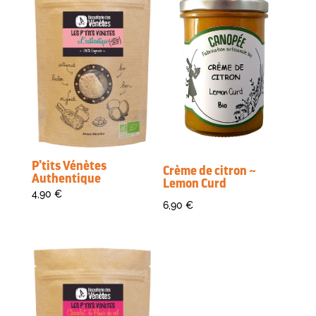
P’tits Vénètes
Crème de citron ~
Authentique
Lemon Curd
4,90
€
6,90
€