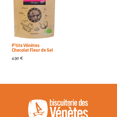
P’tits Vénètes
Chocolat Fleur de Sel
4,90
€