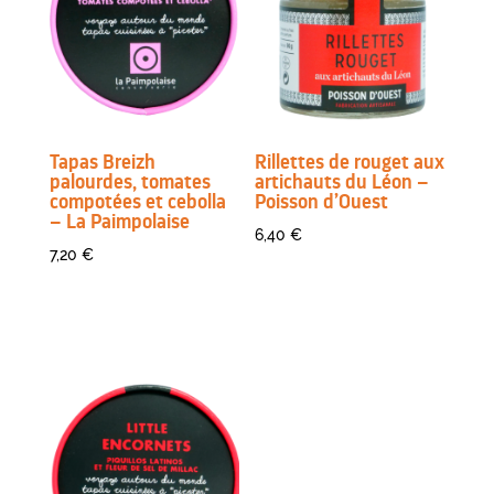
Tapas Breizh
Rillettes de rouget aux
palourdes, tomates
artichauts du Léon –
compotées et cebolla
Poisson d’Ouest
– La Paimpolaise
6,40
€
7,20
€