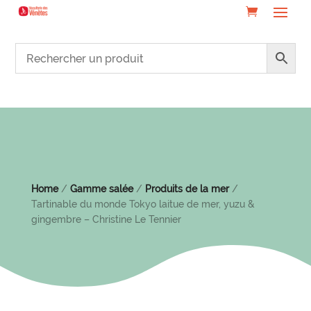
Home
/
Gamme salée
/
Produits de la mer
/
Tartinable du monde Tokyo laitue de mer, yuzu &
gingembre – Christine Le Tennier