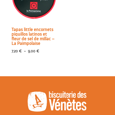
Tapas little encornets
piquillos latinos et
fleur de sel de millac –
La Paimpolaise
Plage
7,20
€
–
9,00
€
de
prix :
7,20 €
à
9,00 €