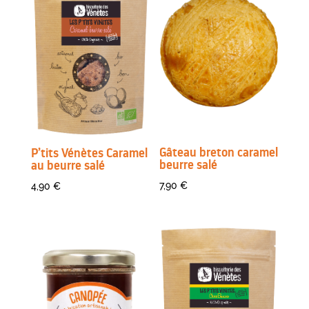
Gâteau breton caramel
P’tits Vénètes Caramel
beurre salé
au beurre salé
7,90
€
4,90
€