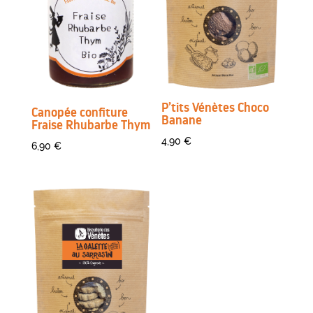
P’tits Vénètes Choco
Canopée confiture
Banane
Fraise Rhubarbe Thym
4,90
€
6,90
€