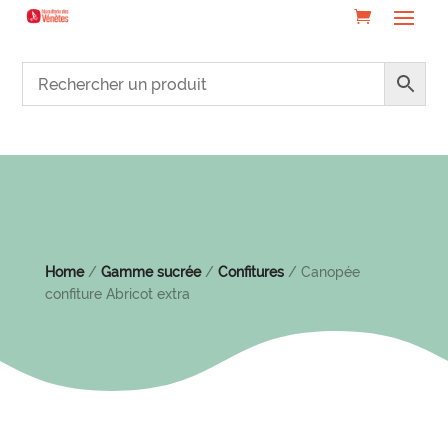
Home
/
Gamme sucrée
/
Confitures
/ Canopée
confiture Abricot extra