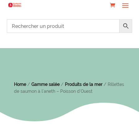
Home
/
Gamme salée
/
Produits de la mer
/ Rillettes
de saumon à l’aneth – Poisson d’Ouest