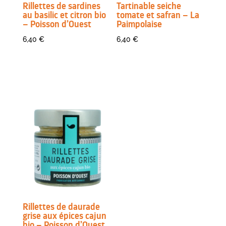
Rillettes de sardines
Tartinable seiche
au basilic et citron bio
tomate et safran – La
– Poisson d’Ouest
Paimpolaise
6,40
€
6,40
€
Rillettes de daurade
grise aux épices cajun
bio – Poisson d’Ouest