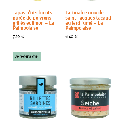
Tapas p’tits bulots
Tartinable noix de
purée de poivrons
saint-jacques tacaud
grillés et limon – La
au lard fumé – La
Paimpolaise
Paimpolaise
7,20
€
6,40
€
Je reviens vite !