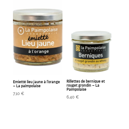
Rillettes de bernique et
Emietté lieu jaune à l’orange
rouget grondin – La
– La paimpolaise
Paimpolaise
7,10
€
6,40
€