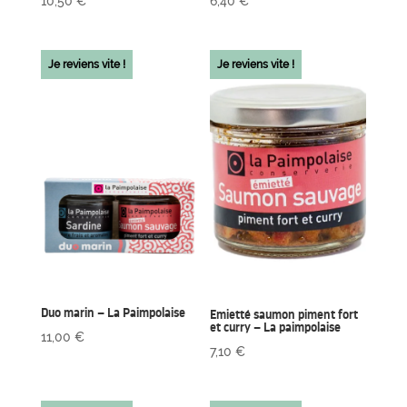
10,50
€
6,40
€
Je reviens vite !
Je reviens vite !
Duo marin – La Paimpolaise
Emietté saumon piment fort
et curry – La paimpolaise
11,00
€
7,10
€