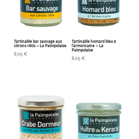
Tartinable bar sauvage aux
Tartinable homard bleu à
citrons rôtis – La Paimpolaise
l’armoricaine – La
Paimpolaise
8,05
€
8,05
€