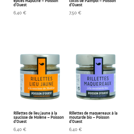
épices Mapuche – Poisson
cocos de Paimpol – Poisson
d’Ouest
d’Ouest
6,40
€
7,50
€
Rillettes de lieu jaune à la
Rillettes de maquereaux à la
saucisse de Molène – Poisson
moutarde bio – Poisson
d’Ouest
d’Ouest
6,40
€
6,40
€