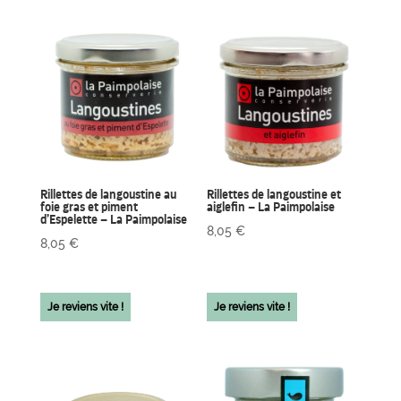
Rillettes de langoustine au
Rillettes de langoustine et
foie gras et piment
aiglefin – La Paimpolaise
d’Espelette – La Paimpolaise
8,05
€
8,05
€
Je reviens vite !
Je reviens vite !