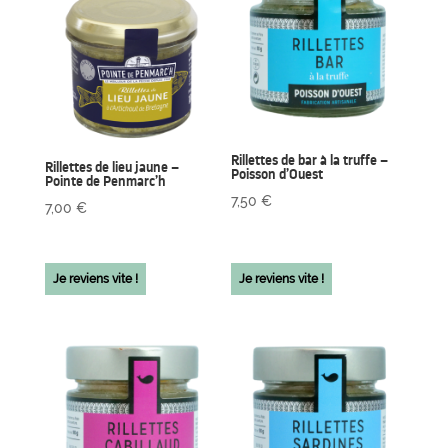
Rillettes de bar à la truffe –
Rillettes de lieu jaune –
Poisson d’Ouest
Pointe de Penmarc’h
7,50
€
7,00
€
Je reviens vite !
Je reviens vite !