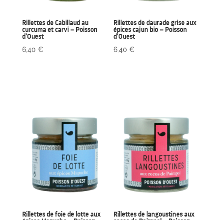
Rillettes de Cabillaud au
Rillettes de daurade grise aux
curcuma et carvi – Poisson
épices cajun bio – Poisson
d’Ouest
d’Ouest
6,40
€
6,40
€
Rillettes de foie de lotte aux
Rillettes de langoustines aux