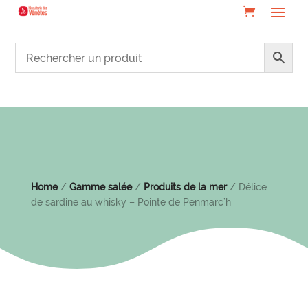
Home
/
Gamme salée
/
Produits de la mer
/ Délice
de sardine au whisky – Pointe de Penmarc’h