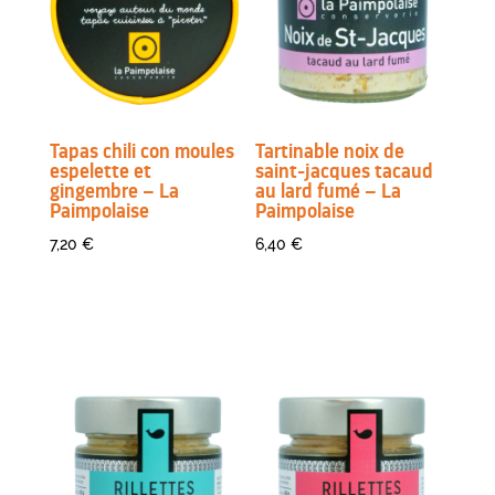
Tapas chili con moules
Tartinable noix de
espelette et
saint-jacques tacaud
gingembre – La
au lard fumé – La
Paimpolaise
Paimpolaise
7,20
€
6,40
€