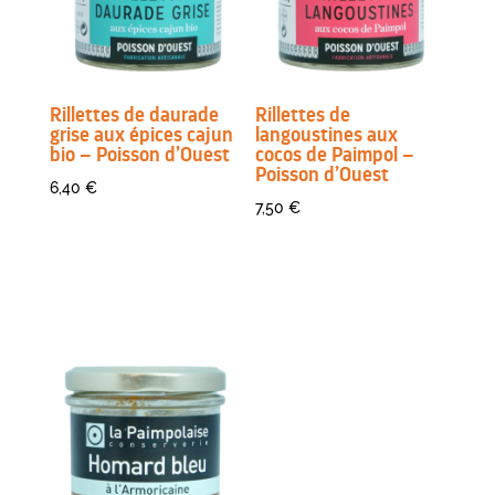
Rillettes de daurade
Rillettes de
grise aux épices cajun
langoustines aux
bio – Poisson d’Ouest
cocos de Paimpol –
Poisson d’Ouest
6,40
€
7,50
€