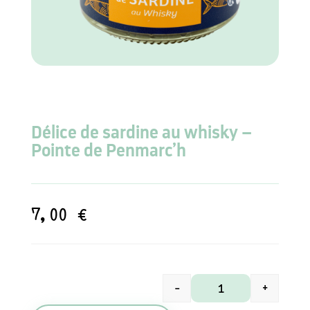
Délice de sardine au whisky –
Pointe de Penmarc’h
7,00
€
-
+
quantité de Délice 