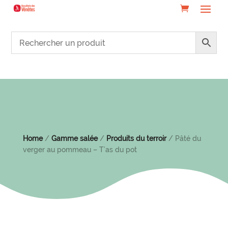
Home
/
Gamme salée
/
Produits du terroir
/ Pâté du
verger au pommeau – T’as du pot