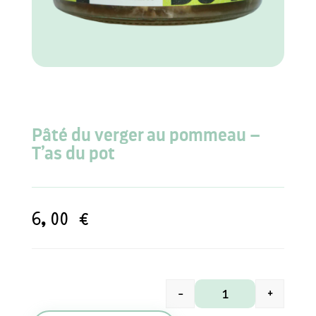
Pâté du verger au pommeau –
T’as du pot
6,00
€
-
+
quantité de Pâté d