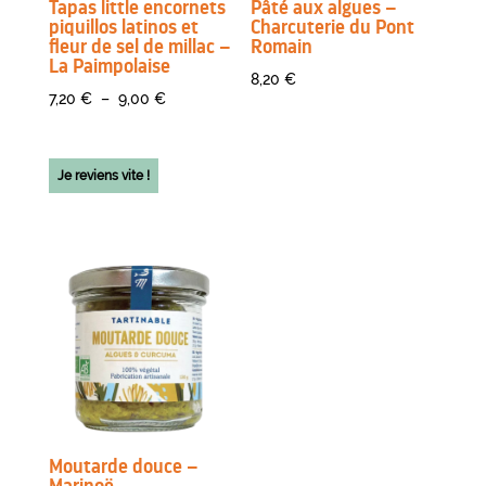
Tapas little encornets
Pâté aux algues –
piquillos latinos et
Charcuterie du Pont
fleur de sel de millac –
Romain
La Paimpolaise
8,20
€
Plage
7,20
€
–
9,00
€
de
prix :
Je reviens vite !
7,20 €
à
9,00 €
Moutarde douce –
Marinoë