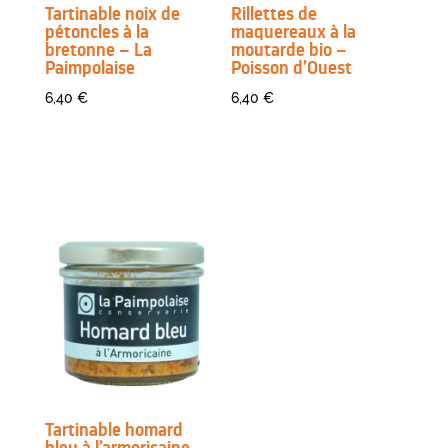
Tartinable noix de
Rillettes de
pétoncles à la
maquereaux à la
bretonne – La
moutarde bio –
Paimpolaise
Poisson d’Ouest
6,40
€
6,40
€
Tartinable homard
bleu à l’armoricaine –