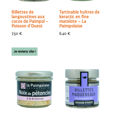
Rillettes de
Tartinable huîtres de
langoustines aux
kerarzic en fine
cocos de Paimpol –
matelote – La
Poisson d’Ouest
Paimpolaise
7,50
€
6,40
€
Je reviens vite !