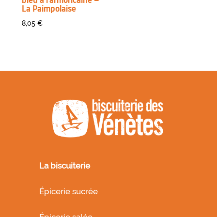
La Paimpolaise
8,05
€
La biscuiterie
Épicerie sucrée
Épicerie salée