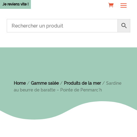
Je reviens vite !
Home
/
Gamme salée
/
Produits de la mer
/ Sardine
au beurre de baratte – Pointe de Penmarc’h